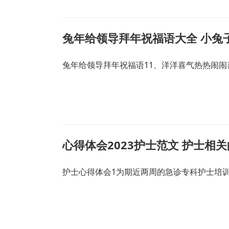
兔年给领导拜年祝福语大全 小兔
兔年给领导拜年祝福语11、洋洋喜气热热闹闹
心得体会2023护士范文 护士相
护士心得体会1为期近两周的急诊专科护士培