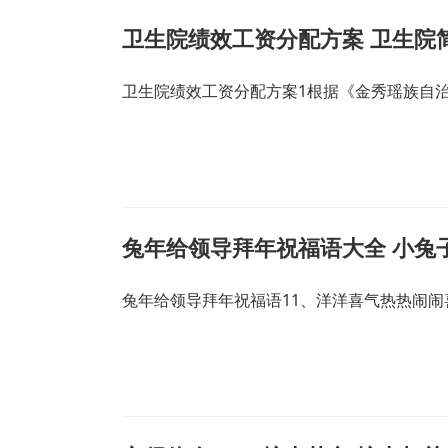
卫生院绩效工资分配方案 卫生院
卫生院绩效工资分配方案1根据《金秀瑶族自
兔年给领导拜年祝福语大全 小兔
兔年给领导拜年祝福语11、洋洋喜气热热闹闹