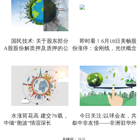
国民技术: 关于股东部分
即时看！6月18日美畅股
A股股份解质押及质押的公
份涨停：金刚线，光伏概念
告
热股
水涨荷花高 建交76载，
今日关注:以球会友，共
中缅“胞波”情谊深长
叙中非友情——非洲驻华外
交
关键词：
快讯