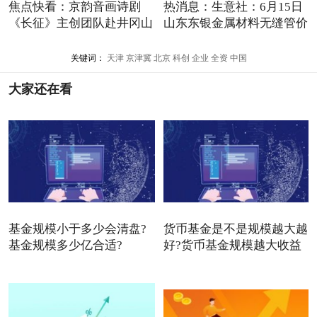
焦点快看：京韵音画诗剧
热消息：生意社：6月15日
《长征》主创团队赴井冈山
山东东银金属材料无缝管价
开
关键词：
天津
京津冀
北京
科创
企业
全资
中国
大家还在看
基金规模小于多少会清盘?
货币基金是不是规模越大越
基金规模多少亿合适?
好?货币基金规模越大收益