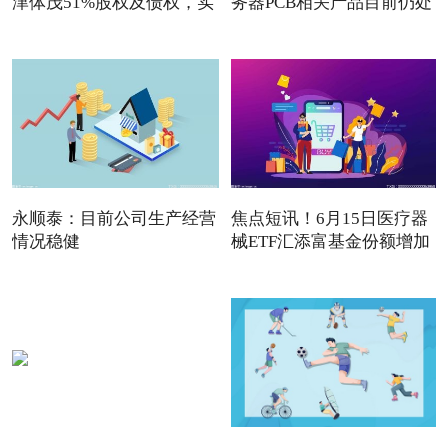
津体茂51%股权及债权，实
务器PCB相关产品目前仍处
于
永顺泰：目前公司生产经营
焦点短讯！6月15日医疗器
情况稳健
械ETF汇添富基金份额增加
20