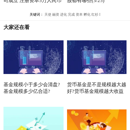
司成立 注册资本5万人民币
股都有哪些(3/25)
关键词：
天使
融资
进化
完成
资本
孵化
红杉
I
大家还在看
基金规模小于多少会清盘?
货币基金是不是规模越大越
基金规模多少亿合适?
好?货币基金规模越大收益