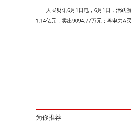
人民财讯6月1日电，6月1日，活
1.14亿元，卖出9094.77万元；粤电力
关键词：
粤电力A
晋控电力
证券营业部
游资
国
为你推荐