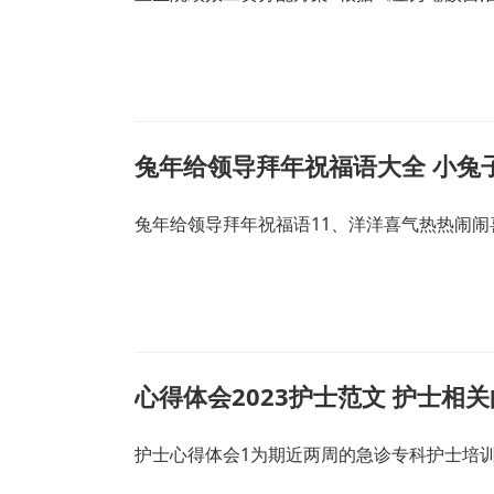
兔年给领导拜年祝福语大全 小兔
兔年给领导拜年祝福语11、洋洋喜气热热闹闹
心得体会2023护士范文 护士相
护士心得体会1为期近两周的急诊专科护士培