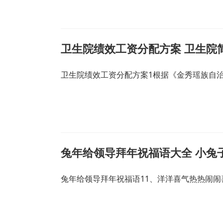
卫生院绩效工资分配方案 卫生院
卫生院绩效工资分配方案1根据《金秀瑶族自
兔年给领导拜年祝福语大全 小兔
兔年给领导拜年祝福语11、洋洋喜气热热闹闹