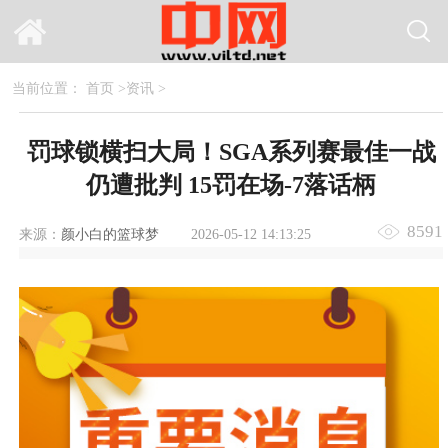
当前位置：
首页
>
资讯
>
罚球锁横扫大局！SGA系列赛最佳一战
仍遭批判 15罚在场-7落话柄
8591
来源：
颜小白的篮球梦
2026-05-12 14:13:25