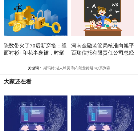
陈数带火了70后新穿搭：缎
河南金融监管局核准向旭平
面衬衫+印花半身裙，时髦
百瑞信托有限责任公司总经
关键词：
斯玛特
湖人球员
勒布朗詹姆斯
sga系列赛
大家还在看