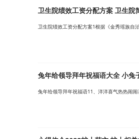
卫生院绩效工资分配方案 卫生院
卫生院绩效工资分配方案1根据《金秀瑶族自
兔年给领导拜年祝福语大全 小兔
兔年给领导拜年祝福语11、洋洋喜气热热闹闹