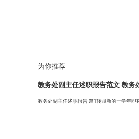
关键词：
上海
2026
煤炭
建设
美丽
金洽会
融资
为你推荐
教务处副主任述职报告范文 教务
教务处副主任述职报告 篇1转眼新的一学年