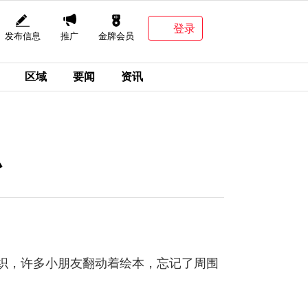
登录
发布信息
推广
金牌会员
区域
要闻
资讯
织
如织，许多小朋友翻动着绘本，忘记了周围