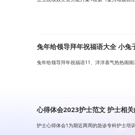
兔年给领导拜年祝福语大全 小兔
兔年给领导拜年祝福语11、洋洋喜气热热闹闹
心得体会2023护士范文 护士相
护士心得体会1为期近两周的急诊专科护士培